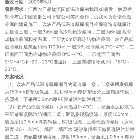
验收日期：
2020年5月
项目需求：
江西农产品物流园低温冷库由我司k8凯发一触即发
制冷与由中国农批公司下辖公司签约合作，由我司负责该低温
冷库的建造施工，该农产品低温冷藏库项目冷库建造冷藏库计
划建设三层，一层为6m层高冷却物冷藏间，二层为6m层高冷
却物冷藏间和变温库，三层为6m层高冻结物冷藏间。农产品低
温冷藏库建筑面积约 11000㎡.一层冷却物冷藏间0℃~4℃，二
层南面三间为冷却物冷藏间 0℃~4℃、二层北面三间为
0℃~4℃和-20～23℃变温库，三层冻结物冷藏 间－18℃~－
23℃。
方案概况：
（1）该农产品低温冷藏库项目物流冷库一楼，二楼采用聚氨酯
为150mm挤塑板保温，采用 50mm厚挤塑板分三层错缝铺设，
挤塑板上下采用0.3mm厚PE膜做隔汽防潮处理。
（2）农产品低温冷藏库（房间温度0-4℃），墙面水泥砂浆找
平层做氰凝隔汽防潮层二道；聚氨脂现场喷涂，厚度100mm，
墙面采用0.5mm厚彩钢板，B2级阻燃，三楼低温冷藏库（房间
温度-20～-23℃）墙面：墙面水 泥砂浆找平层做氰凝隔汽防潮
层二道，聚氨脂现场喷涂，厚度180mm，墙面采用0.5mm厚彩