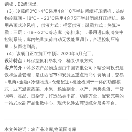
钢板，B2级阻燃。
（3）冷藏间0℃~4℃采用4台110匹半封闭螺杆压缩机，冻结
物冷藏间－18℃~－23℃采用4台75匹半封闭螺杆压缩机。采
用吊顶式冷风机， 供液方式：桶泵供液；融霜方式：热氟冲
霜；
三层：-18~-22℃冷冻库（铝排库），采用进口制冷集中
控制系统，库内热量负荷自动无级能量调节，合理控制压缩
量，从而达到高。
（4）该项目正在施工中预计2020年5月完工。
设计特点：
环保型氟利昂制冷、桶泵供液方式
客户简介：
萍乡农产品物流园由中国农批公司下辖公司投资建
设和运营管理，是江西省市和安源区重点招商引资项目，交易
+电商+金融+冷链物流+仓储配送+检验检测于一体的功能模
式，业态涵盖蔬菜、水果、粮油副食、水产、肉类禽蛋、干货
调料、冻品、日杂等，打造品类丰富、功能齐全、配套完善的
一站式农副产品集散中心、现代化涉农商贸综合服务平台。
本文关键词：农产品冷库,物流园冷库