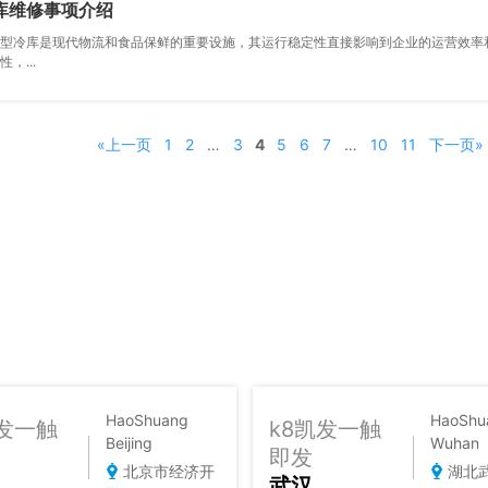
库维修事项介绍
型冷库是现代物流和食品保鲜的重要设施，其运行稳定性直接影响到企业的运营效率和食品
，...
«上一页
1
2
…
3
4
5
6
7
…
10
11
下一页»
HaoShuang
HaoShu
凯发一触
k8凯发一触
Beijing
Wuhan
即发
北京市经济开
湖北
武汉