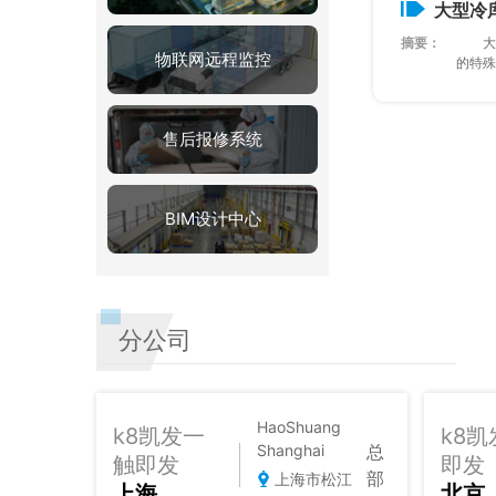
大型冷
摘要：
大
物联网远程监控
的特殊性
售后报修系统
BIM设计中心
分公司
HaoShuang
k8凯发一
k8
总
Shanghai
触即发
即发
部
上海市松江
上海
北京