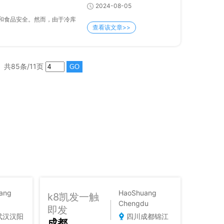
2024-08-05
安全。然而，由于冷库
查看该文章>>
共85条/11页
ang
HaoShuang
k8凯发一触
Chengdu
即发
武汉汉阳
四川成都锦江
成都