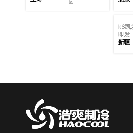
区
k8
即发
新疆