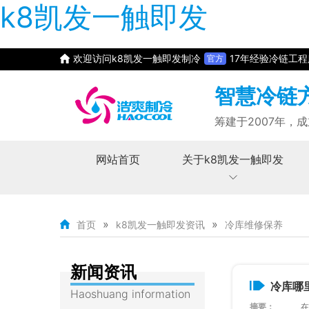
k8凯发一触即发
欢迎访问k8凯发一触即发制冷
17年经验冷链工
官方
智慧冷链
筹建于2007年，成
网站首页
关于k8凯发一触即发
»
»
首页
k8凯发一触即发资讯
冷库维修保养
新闻资讯
冷库哪
Haoshuang information
摘要：
在一个