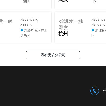
发区
区
HaoShuang
HaoShua
凯发一触
k8凯发一触
Xinjiang
Hangzho
即发
新疆乌鲁木齐水
浙江杭
杭州
磨沟区
区
查看更多分公司