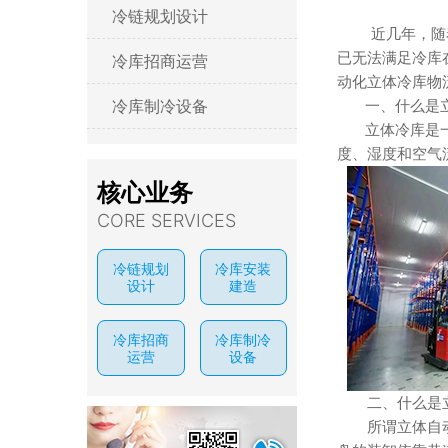
冷链规划设计
近几年，随着土
已无法满足冷库
冷库招商运营
动化立体冷库物
冷库制冷设备
一、什么是立
立体冷库是一种
度、湿度和空气
核心业务
CORE SERVICES
冷链规划
冷库安装
设计
建造
冷库招商
冷库制冷
运营
设备
二、什么是立
所谓立体自动化