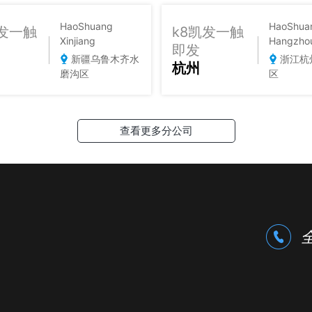
HaoShuang
HaoShua
凯发一触
k8凯发一触
Xinjiang
Hangzho
即发
新疆乌鲁木齐水
浙江杭
杭州
磨沟区
区
查看更多分公司