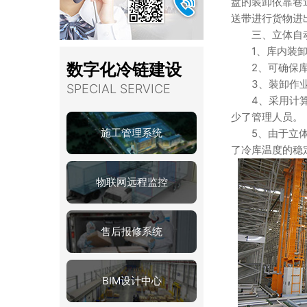
盘的装卸依靠巷
送带进行货物进
三、立体自动
1、库内装卸和
数字化冷链建设
2、可确保库存
3、装卸作业
SPECIAL SERVICE
4、采用计算机
少了管理人员。
施工管理系统
5、由于立体冷
了冷库温度的稳
物联网远程监控
售后报修系统
BIM设计中心