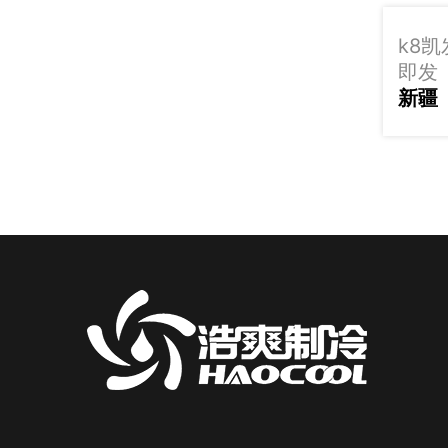
k8
即发
新疆