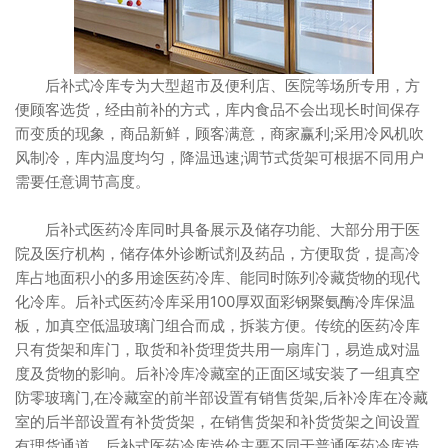
后补式冷库专为大型超市及便利店、医院等场所专用，方
便顾客选货，经由前补的方式，库内食品不会出现长时间保存
而变质的现象，商品新鲜，顾客满意，商家赢利;采用冷风机吹
风制冷，库内温度均匀，降温迅速;调节式货架可根据不同用户
需要任意调节高度。
后补式医药冷库同时具备展示及储存功能、大部分用于医
院及医疗机构，储存体外诊断试剂及药品，方便取货，提高冷
库占地面积小的多用途医药冷库、能同时陈列冷藏货物的现代
化冷库。后补式医药冷库采用100厚双面彩钢聚氨酶冷库保温
板，加真空低温玻璃门组合而成，拆装方便。传统的医药冷库
只有货架和库门，取货和补货理货共用一扇库门，易造成对温
度及货物的影响。后补冷库冷藏室的正面区域安装了一组真空
防零玻璃门,在冷藏室的前半部设置有销售货架,后补冷库在冷藏
室的后半部设置有补货货架，在销售货架和补货货架之间设置
有理货通道，后补式医药冷库造价主要不同于普通医药冷库造