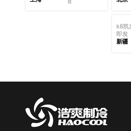
区
k8
即发
新疆