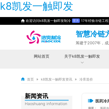
k8凯发一触即发
欢迎访问k8凯发一触即发制冷
17年经验冷链工
官方
智慧冷链
筹建于2007年，成
网站首页
关于k8凯发一触即发
»
»
首页
k8凯发一触即发资讯
冷库造价
新闻资讯
医药冷
Haoshuang information
摘要：
医药冷