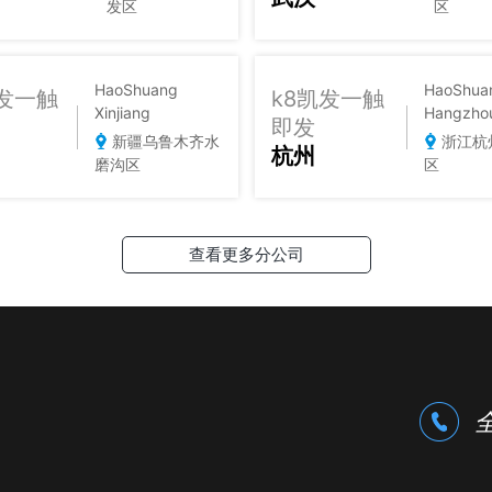
发区
区
HaoShuang
HaoShua
凯发一触
k8凯发一触
Xinjiang
Hangzho
即发
新疆乌鲁木齐水
浙江杭
杭州
磨沟区
区
查看更多分公司