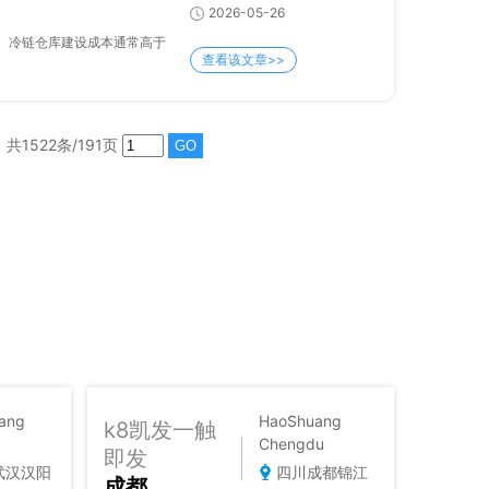
2026-05-26
冷链仓库建设成本通常高于
查看该文章>>
共1522条/191页
ang
HaoShuang
k8凯发一触
Chengdu
即发
武汉汉阳
四川成都锦江
成都