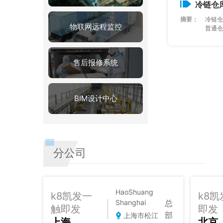
冷链仓
摘要：
冷链仓
物联网远程监控
普通仓库
售后报修系统
BIM设计中心
分公司
HaoShuang
k8凯发一
k8
总
Shanghai
触即发
即发
部
上海市松江
上海
北京