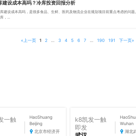
库建设成本高吗？冷库投资回报分析
库建设成本高吗，是很多食品、生鲜、医药及物流企业在规划项目前重点考虑的问题。
，...
«上一页
1
2
…
3
4
5
6
7
…
190
191
下一页»
HaoShuang
HaoShu
凯发一触
k8凯发一触
Beijing
Wuhan
即发
北京市经济开
湖北
武汉